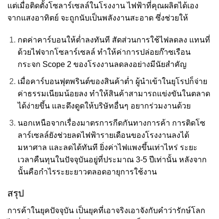
แต่เมื่อติดตั้งโซลาร์เซลล์ในโรงงาน ไฟฟ้าที่คุณผลิตได้เอง
จากแสงอาทิตย์ จะถูกนับเป็นพลังงานสะอาด ซึ่งช่วยให้
กดค่าคาร์บอนให้ต่ำลงทันที สัดส่วนการใช้ไฟลดลง แทนที่
ด้วยไฟจากโซลาร์เซลล์ ทำให้ค่าการปล่อยก๊าซเรือน
กระจก Scope 2 ของโรงงานลดลงอย่างมีนัยสำคัญ
เมื่อคาร์บอนฟุตพรินต์ของสินค้าต่ำ ผู้นำเข้าในยุโรปก็จ่าย
ค่าธรรมเนียมน้อยลง ทำให้สินค้าสามารถแข่งขันในตลาด
ได้ง่ายขึ้น และดึงดูดให้บริษัทอื่นๆ อยากร่วมงานด้วย
นอกเหนือจากเรื่องมาตรการกีดกันทางการค้า การติดโซ
ลาร์เซลล์ยังช่วยลดไฟฟ้ารายเดือนของโรงงานลงได้
มหาศาล และลดได้ทันที ยิ่งค่าไฟแพงขึ้นเท่าไหร่ ระยะ
เวลาคืนทุนในปัจจุบันอยู่ที่ประมาณ 3-5 ปีเท่านั้น หลังจาก
นั้นคือกำไรระยะยาวตลอดอายุการใช้งาน
สรุป
การค้าในยุคปัจจุบัน เป็นยุคที่เอาจริงเอาจังกับคำว่ารักษ์โลก