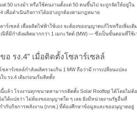
งแต่ 50 แรงม้า หรือใช้คนงานตั้งแต่ 50 คนขึ้นไป จะถูกจัดให้อยู่ใน
ง.4 เพื่อดำเนินกิจการได้อย่างถูกต้องตามกฎหมาย
ลาร์เซลล์ เพื่อผลิตไฟฟ้าใช้เอง จะต้องขออนุญาตแก้ไขหรือเพิ่มเติ
ณีที่มีกำลังผลิตมากกว่า 1 เมกะวัตต์ (MW) — ซึ่งเป็นขั้นตอนที่ใช้
 รง.4” เมื่อติดตั้งโซลาร์เซลล์
โซลาร์เซลล์กำลังผลิตรวมเกิน 1 MW ถือว่ามี การเปลี่ยนแปลง
บ รง.4 เดิมก่อนเริ่มติดตั้ง
้แล้ว โรงงานทุกขนาดสามารถติดตั้ง Solar Rooftop ได้โดยไม่ต้
ม่ได้แปลว่า ไม่ต้องขออนุญาตใด ๆ เลย ยังมีหน่วยงานรัฐอื่นที่
ำกับกิจการพลังงาน (กกพ.) ที่ต้องศึกษาข้อมูลและขออนุญาตอยู่