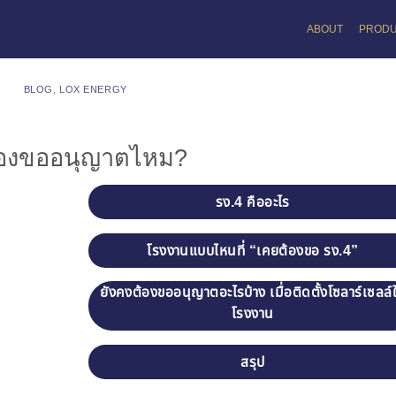
ABOUT
PROD
BLOG
,
LOX ENERGY
ต้องขออนุญาตไหม?
รง.4 คืออะไร
โรงงานแบบไหนที่ “เคยต้องขอ รง.4”
ยังคงต้องขออนุญาตอะไรบ้าง เมื่อติดตั้งโซลาร์เซลล์
โรงงาน
สรุป