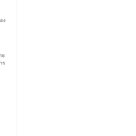
รอง
าย
การ