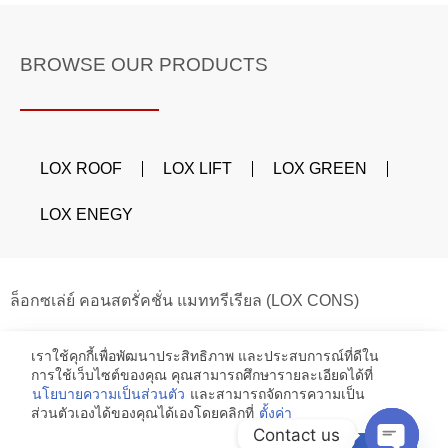
BROWSE OUR PRODUCTS
LOX ROOF
LOX LIFT
LOX GREEN
LOX ENEGY
ล็อกซเล่ย์ คอนสตรั่คชั่น แมททรีเรียล (LOX CONS)
เราใช้คุกกี้เพื่อพัฒนาประสิทธิภาพ และประสบการณ์ที่ดีใน
102 อาคาร อาคารล็อกซเล่ย์ ชั้น 15 ถนน ณ ระนอง แขวง
การใช้เว็บไซต์ของคุณ คุณสามารถศึกษารายละเอียดได้ที่
คลองเตย เขตคลองเตย กรุงเทพมหานคร 10110
นโยบายความเป็นส่วนตัว
และสามารถจัดการความเป็น
Email:
loxcons@loxley.co.th
ส่วนตัวเองได้ของคุณได้เองโดยคลิกที่
ตั้งค่า
Contact us
Phone:
(66) 085-360-0480