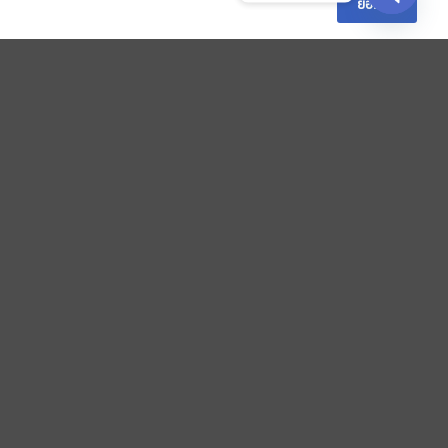
ยอมรับ
Line OA:
@loxcons
OPEN 
ติดต่อเรา
SEND