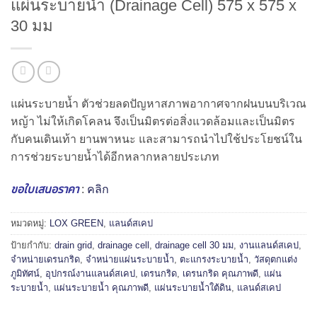
แผ่นระบายน้ำ (Drainage Cell) 575 x 575 x
30 มม
แผ่นระบายน้ำ ตัวช่วยลดปัญหาสภาพอากาศจากฝนบนบริเวณ
หญ้า ไม่ให้เกิดโคลน จึงเป็นมิตรต่อสิ่งแวดล้อมและเป็นมิตร
กับคนเดินเท้า ยานพาหนะ และสามารถนำไปใช้ประโยชน์ใน
การช่วยระบายน้ำได้อีกหลากหลายประเภท
ขอใบเสนอราคา
:
คลิก
หมวดหมู่:
LOX GREEN
,
แลนด์สเคป
ป้ายกำกับ:
drain grid
,
drainage cell
,
drainage cell 30 มม
,
งานแลนด์สเคป
,
จำหน่ายเดรนกริด
,
จำหน่ายแผ่นระบายน้ำ
,
ตะแกรงระบายน้ำ
,
วัสดุตกแต่ง
ภูมิทัศน์
,
อุปกรณ์งานแลนด์สเคป
,
เดรนกริด
,
เดรนกริด คุณภาพดี
,
แผ่น
ระบายน้ำ
,
แผ่นระบายน้ำ คุณภาพดี
,
แผ่นระบายน้ำใต้ดิน
,
แลนด์สเคป