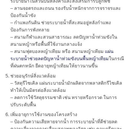
ระบายน้ำในสวนบนหลังคาและส่งเสริมการปลูกพืช
– ลานจอดรถและถนน รองรับน้ำหนักจากการจราจรและ
ป้องกันน้ำขัง
– กำแพงกันดิน ช่วยระบายน้ำที่สะสมอยู่หลังกำแพง
ป้องกันการพังทลาย
– สนามกีฬาและสวนสาธารณะ ลดปัญหาน้ำท่วมขังใน
สนามหญ้าหรือพื้นที่ใช้งานกลางแจ้ง
– สนามฟุตบอลหญ้าเทียม หรือ สนามหญ้าเทียม
แผ่น
ระบายน้ำช่วยลดปัญหาน้ำท่วมขังบนพื้นหญ้าเทียม
ในกรณี
ที่ฝนตกหนัก ยืดอายุหญ้าเทียมให้ยาวนานขึ้น
ช่วยอนุรักษ์สิ่งแวดล้อม
– วัสดุรีไซเคิล แผ่นระบายน้ำมักผลิตจากพลาสติกรีไซเคิล
ทำให้เป็นมิตรต่อสิ่งแวดล้อม
– ลดการใช้วัสดุธรรมชาติ เช่น ทรายหรือกรวด ในการ
ปรับระดับพื้น
เพิ่มอายุการใช้งานของโครงสร้าง
– ป้องกันความเสียหายจากน้ำ การระบายน้ำที่ดีช่วยลด
ความเสี่ยงจากการเสื่อมสภาพของวัสดุ เช่น คอนกรีตและ