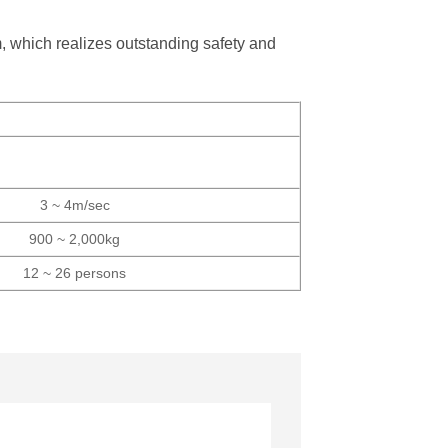
, which realizes outstanding safety and
3 ~ 4m/sec
900 ~ 2,000kg
12 ~ 26 persons