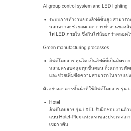
AI group control system and LED lighting
ระบบการทำงานของลิฟต์ขั้นสูง สามารถ
นอกจากจะช่วยลดเวลาการทำงานของลิฟต์แล
ไฟ LED ภายใน ซึ่งกินไฟน้อยกว่าหลอ
Green manufacturing processes
ลิฟต์โดยสาร ฮุนได เป็นลิฟต์ที่เป็นมิตร
หลายครอบคลุมทุกขั้นตอน ตั้งแต่การพัฒน
และช่วยเพิ่มขีดความสามารถในการแข่
ตัวอย่างอาคารชั้นนำที่ใช้ลิฟต์โดยสาร รุ่น 
Hotel
ลิฟต์โดยสาร รุ่น i-XEL รับผิดชอบงานด้
แบบ Hotel-Plex แห่งแรกของประเทศเกาหล
เชอราตัน