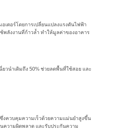
งมอเตอร์โดยการเปลี่ยนแปลงแรงดันไฟฟ้า
ช้พลังงานที่ก้าวล้ำ ทำให้มูลค่าของอาคาร
ี่ยวนำเดิมถึง 50% ช่วยลดพื้นที่ใช้สอย และ
ซึ่งควบคุมความเร็วด้วยความแม่นยำสูงขึ้น
้องกันความผิดพลาด และรับประกันความ