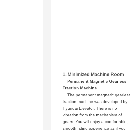
1. Minimized Machine Room
Permanent Magnetic Gearless
Traction Machine
The permanent magnetic gearles
traction machine was developed by
Hyundai Elevator. There is no
vibration from the mechanism of
gears. You will enjoy a comfortable,
smooth riding experience as if you