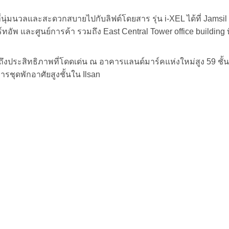
มนวลและสะดวกสบายไปกับลิฟต์โดยสาร รุ่น i-XEL ได้ที่ Jamsil Tower
พ และศูนย์การค้า รวมถึง East Central Tower office building ที
นถึงประสิทธิภาพที่โดดเด่น ณ อาคารแลนด์มาร์คแห่งใหม่สูง 59 ชั้
ชุดพักอาศัยสูงชั้นใน Ilsan