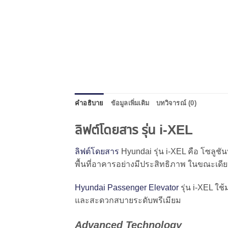
คำอธิบาย
ข้อมูลเพิ่มเติม
บทวิจารณ์ (0)
ลิฟต์โดยสาร รุ่น i-XEL
ลิฟต์โดยสาร
Hyundai รุ่น i-XEL คือ โซลู
พื้นที่อาคารอย่างมีประสิทธิภาพ ในขณะเดีย
Hyundai Passenger Elevator
รุ่น i-XEL ใช
และสะดวกสบายระดับพรีเมียม
Advanced Technology