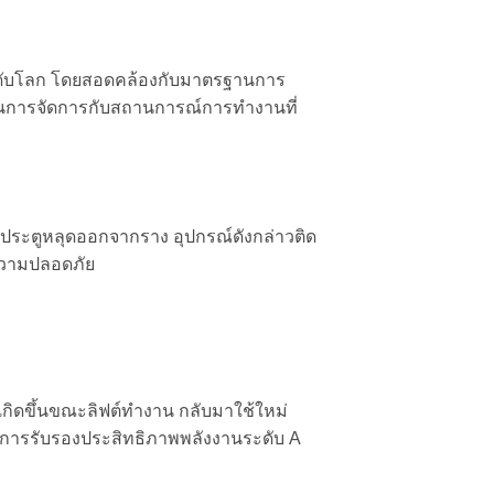
ระดับโลก โดยสอดคล้องกับมาตรฐานการ
นการจัดการกับสถานการณ์การทำงานที่
ากประตูหลุดออกจากราง อุปกรณ์ดังกล่าวติด
มความปลอดภัย
่เกิดขึ้นขณะลิฟต์ทำงาน กลับมาใช้ใหม่
รับการรับรองประสิทธิภาพพลังงานระดับ A