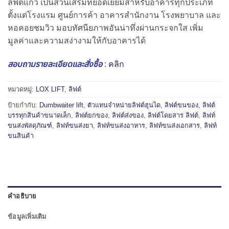
ลิฟต์แก้ว เป็นส่วนเสริมที่ยอดเยี่ยมสำหรับอาคารทุกประเภท
ตั้งแต่โรงแรม ศูนย์การค้า อาคารสำนักงาน โรงพยาบาล และ
หอคอยชมวิว มอบทัศนียภาพอันน่าทึ่งผ่านกระจกใส เพิ่ม
มูลค่าและความสง่างามให้กับอาคารได้
สอบถามรายละเอียดและสั่งซื้อ
:
คลิก
หมวดหมู่:
LOX LIFT
,
ลิฟต์
ป้ายกำกับ:
Dumbwaiter lift
,
ตัวแทนจำหน่ายลิฟต์ฮุนได
,
ลิฟต์ขนของ
,
ลิฟต์
บรรทุกสินค้าขนาดเล็ก
,
ลิฟต์ยกของ
,
ลิฟต์ส่งของ
,
ลิฟต์โดยสาร ลิฟต์
,
ลิฟท์
ขนส่งพัสดุภัณฑ์
,
ลิฟท์ขนส่งยา
,
ลิฟท์ขนส่งอาหาร
,
ลิฟท์ขนส่งเอกสาร
,
ลิฟท์
ขนสินค้า
คำอธิบาย
ข้อมูลเพิ่มเติม