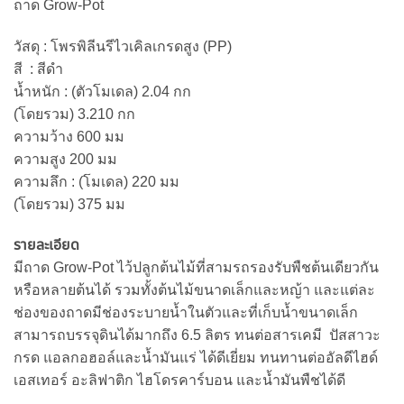
ถาด Grow-Pot
วัสดุ : โพรพิลีนรีไวเคิลเกรดสูง (PP)
สี : สีดำ
น้ำหนัก : (ตัวโมเดล) 2.04 กก
(โดยรวม) 3.210 กก
ความว้าง 600 มม
ความสูง 200 มม
ความลึก : (โมเดล) 220 มม
(โดยรวม) 375 มม
รายละเอียด
มีถาด Grow-Pot ไว้ปลูกต้นไม้ที่สามรถรองรับพืชต้นเดียวกัน
หรือหลายต้นได้ รวมทั้งต้นไม้ขนาดเล็กและหญ้า และแต่ละ
ช่องของถาดมีช่องระบายน้ำในตัวและที่เก็บน้ำขนาดเล็ก
สามารถบรรจุดินได้มากถึง 6.5 ลิตร ทนต่อสารเคมี ปัสสาวะ
กรด แอลกอฮอล์และน้ำมันแร่ ได้ดีเยี่ยม ทนทานต่ออัลดีไฮด์
เอสเทอร์ อะลิฟาติก ไฮโดรคาร์บอน และน้ำมันพืชได้ดี