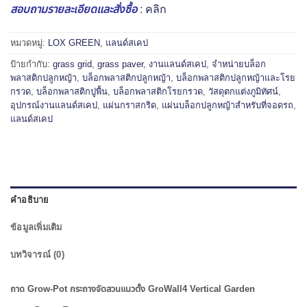
สอบถามรายละเอียดและสั่งซื้อ
:
คลิก
หมวดหมู่:
LOX GREEN
,
แลนด์สเคป
ป้ายกำกับ:
grass grid
,
grass paver
,
งานแลนด์สเคป
,
จำหน่ายบล็อก
พลาสติกปลูกหญ้า
,
บล็อกพลาสติกปลูกหญ้า
,
บล็อกพลาสติกปลูกหญ้าและโรย
กรวด
,
บล็อกพลาสติกปูพื้น
,
บล็อกพลาสติกโรยกรวด
,
วัสดุตกแต่งภูมิทัศน์
,
อุปกรณ์งานแลนด์สเคป
,
แผ่นกราสกริด
,
แผ่นบล็อกปลูกหญ้าสำหรับที่จอดรถ
,
แลนด์สเคป
คำอธิบาย
ข้อมูลเพิ่มเติม
บทวิจารณ์ (0)
ถาด Grow-Pot กระถางจัดสวนแนวตั้ง GroWall4 Vertical Garden