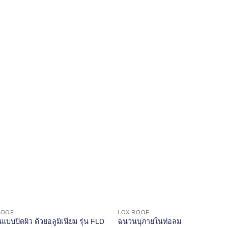
ROOF
LOX ROOF
บบปิดผิว ด้วยอลูมิเนียม รุ่น FLD
ฉนวนบุภายในท่อลม