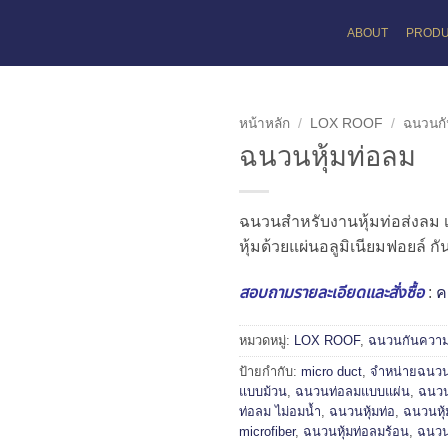
ABOUT
PROD
หน้าหลัก
/
LOX ROOF
/
ฉนวนกั
ฉนวนหุ้มท่อลม
ฉนวนสำหรับงานหุ้มท่อส่งลม เพื
หุ้มด้วยแผ่นอลูมิเนียมฟอยล์ กัน
สอบถามรายละเอียดและสั่งซื้อ
:
ค
หมวดหมู่:
LOX ROOF
,
ฉนวนกันความ
ป้ายกำกับ:
micro duct
,
จำหน่ายฉนวนห
แบบม้วน
,
ฉนวนท่อลมแบบแผ่น
,
ฉนวน
ท่อลม ไม่อมน้ำ
,
ฉนวนหุ้มท่อ
,
ฉนวนหุ้
microfiber
,
ฉนวนหุ้มท่อลมร้อน
,
ฉนวน