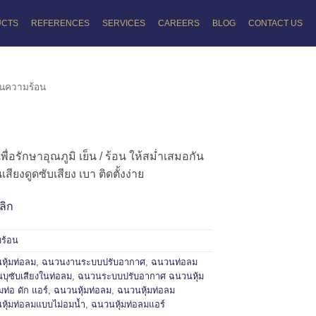
UCTS
REFERENCES
SERVICES
CAREERS
BLOG
CONTACT US
นความร้อน
่อรักษาอุณภูมิ เย็น / ร้อน ให้สม่ำเสมอกัน
เสียงดูดซับเสียง เบา ติดตั้งง่าย
ลิก
ร้อน
ุ้มท่อลม
,
ฉนวนงานระบบปรับอากาศ
,
ฉนวนท่อลม
บุซับเสียงในท่อลม
,
ฉนวนระบบปรับอากาศ ฉนวนหุ้ม
มท่อ ดัก แอร์
,
ฉนวนหุ้มท่อลม
,
ฉนวนหุ้มท่อลม
หุ้มท่อลมแบบไม่อมน้ำ
,
ฉนวนหุ้มท่อลมแอร์