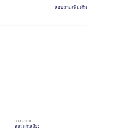
สอบถามเพิ่มเติม
LOX ROOF
LOX ROOF
ฉนวนกันเสียง
แผ่นหลังคา HR 29