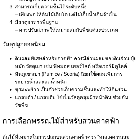
สามารถเก็บความชื้นได้ระดับหนึ่ง
– เพียงพอให้ต้นไม้เติบโต แต่ไม่เก็บน้ำเกินจำเป็น
มีธาตุอาหารพื้นฐาน
– ควรปรับสภาพให้เหมาะสมกับพืชแต่ละประเภท
วัสดุปลูกยอดนิยม
ดินผสมพิเศษสำหรับดาดฟ้า ควรมีส่วนผสมของดินร่วน ปุ๋ย
หมัก วัสดุเบา เช่น พีทมอส เพอร์ไลต์ หรือเวอร์มิคูไลต์
หินภูเขาเบา (Pumice / Scoria) นิยมใช้ผสมเพิ่มการ
ระบายน้ำและลดน้ำหนัก
ขุยมะพร้าว เป็นตัวช่วยเก็บความชื้นและทำให้ดินร่วน
แกลบดำ / แกลบดิบ ใช้เป็นวัสดุคลุมผิวหน้าดิน ช่วยกัน
วัชพืช
การเลือกพรรณไม้สำหรับสวนดาดฟ้า
ต้นไม้ที่เหมาะในการปลูกบนสวนดาดฟ้าควร “ทนแดด ทนลม