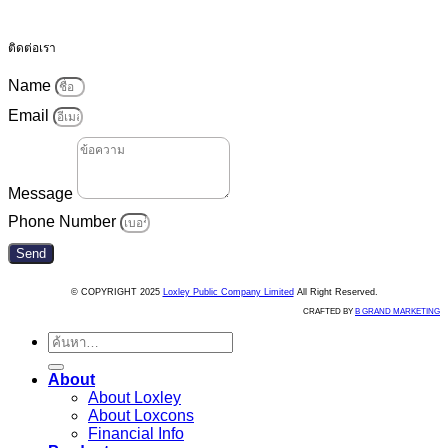
ติดต่อเรา
Name
Email
Message
Phone Number
Send
© COPYRIGHT 2025
Loxley Public Company Limited
All Right Reserved.
CRAFTED BY
B GRAND MARKETING
ค้นหา:
About
About Loxley
About Loxcons
Financial Info