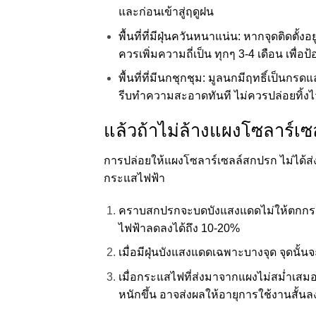
และก่อนเข้าสู่ฤดูฝน
พื้นที่ที่มีฝุ่นควันหนาแน่น: หากจุดติดตั
ควรเพิ่มความถี่เป็น ทุกๆ 3-4 เดือน เพื่อป
พื้นที่ที่มีนกชุกชุม: มูลนกมีฤทธิ์เป็
รีบทำความสะอาดทันที ไม่ควรปล่อยทิ้งไว
แล้วถ้าไม่ล้างแผงโซลาร์เซ
การปล่อยให้แผงโซลาร์เซลล์สกปรก ไม่ได้ส
กระแสไฟฟ้า
คราบสกปรกจะบดบังแสงแดดไม่ให้ตกกระทบ
ไฟฟ้าลดลงได้ถึง 10-20%
เมื่อมีฝุ่นบังแสงแดดเฉพาะบางจุด จุดนั้
เมื่อกระแสไฟที่ส่งมาจากแผงไม่สม่ำเสมอ 
หนักขึ้น อาจส่งผลให้อายุการใช้งานสั้นล