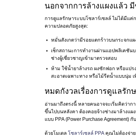
นอกจากการล้างแผงแล้ว มีข
การดูแลรักษาระบบโซลาร์เซลล์ ไม่ได้มีแค่
ความปลอดภัยสูงสุด:
หมั่นสังเกตว่ามีรอยแตกร้าวบนกระจกแผง
เช็กสถานะการทำงานผ่านแอปพลิเคชันบนมื
ช่างผู้เชี่ยวชาญเข้ามาตรวจสอบ
ห้าม ใช้น้ำยาล้างรถ ผงซักฟอก หรือแป
สะอาดเฉพาะทาง หรือไม้รีดน้ำแบบนุ่ม เ
หมดกังวลเรื่องการดูแลรักษ
อ่านมาถึงตรงนี้ หลายคนอาจจะเริ่มคิดว่าก
ขึ้นไปบนหลังคา ต้องคอยจ้างช่างมาล้างแผงท
แบบ PPA (Power Purchase Agreement) กั
ด้วยโมเดล
โซลาร์เซลล์ PPA
คุณไม่ต้องจ่าย