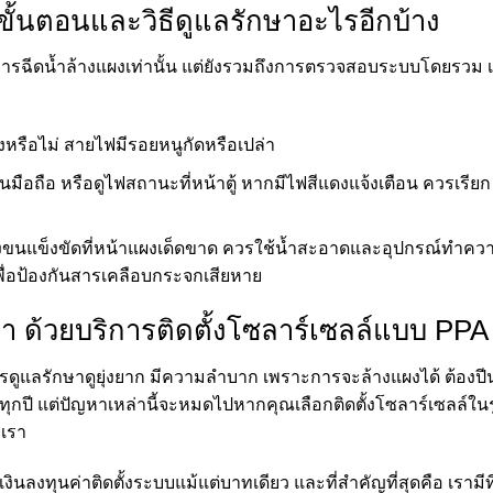
ั้นตอนและวิธีดูแลรักษาอะไรอีกบ้าง
การฉีดน้ำล้างแผงเท่านั้น แต่ยังรวมถึงการตรวจสอบระบบโดยรวม เพ
หรือไม่ สายไฟมีรอยหนูกัดหรือเปล่า
อถือ หรือดูไฟสถานะที่หน้าตู้ หากมีไฟสีแดงแจ้งเตือน ควรเรียก
รงขนแข็งขัดที่หน้าแผงเด็ดขาด ควรใช้น้ำสะอาดและอุปกรณ์ทำคว
พื่อป้องกันสารเคลือบกระจกเสียหาย
า ด้วยบริการติดตั้งโซลาร์เซลล์แบบ PPA
ารดูแลรักษาดูยุ่งยาก มีความลำบาก เพราะการจะล้างแผงได้ ต้องปี
ุกปี แต่ปัญหาเหล่านี้จะหมดไปหากคุณเลือกติดตั้งโซลาร์เซลล์ใน
บเรา
เงินลงทุนค่าติดตั้งระบบแม้แต่บาทเดียว และที่สำคัญที่สุดคือ เรามี