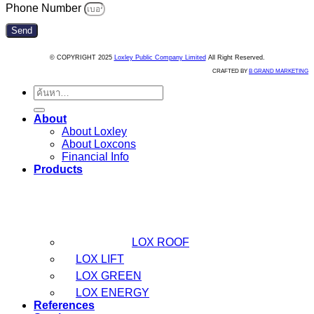
Phone Number
Send
© COPYRIGHT 2025
Loxley Public Company Limited
All Right Reserved.
CRAFTED BY
B GRAND MARKETING
ค้นหา:
About
About Loxley
About Loxcons
Financial Info
Products
LOX ROOF
LOX LIFT
LOX GREEN
LOX ENERGY
References