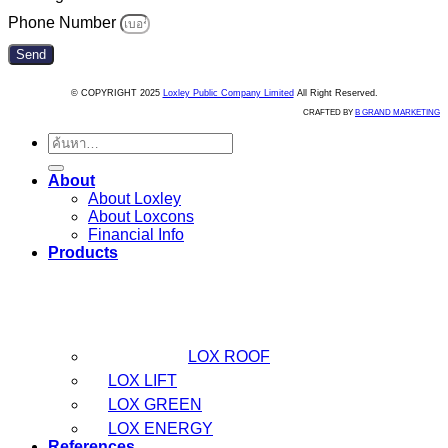
Phone Number
Send
© COPYRIGHT 2025
Loxley Public Company Limited
All Right Reserved.
CRAFTED BY
B GRAND MARKETING
ค้นหา:
About
About Loxley
About Loxcons
Financial Info
Products
LOX ROOF
LOX LIFT
LOX GREEN
LOX ENERGY
References