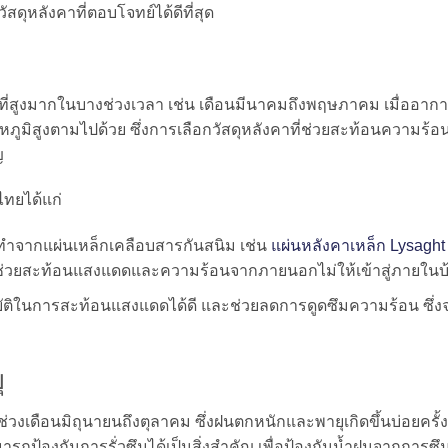
ุหลังคาที่ตอบโจทย์ได้ดีที่สุด
ที่สูงมากในบางช่วงเวลา เช่น เดือนมีนาคมถึงพฤษภาคม เมื่ออาก
ูมิสูงตามไปด้วย ซึ่งการเลือกวัสดุหลังคาที่ช่วยสะท้อนความร้อ
ญ
ทยได้แก่
ี่ทำจากแผ่นเหล็กเคลือบสารกันสนิม เช่น
แผ่นหลังคาเหล็ก Lysaght ร
ะช่วยสะท้อนแสงแดดและความร้อนจากภายนอกไม่ให้เข้าสู่ภายในบ
บัติในการสะท้อนแสงแดดได้ดี และช่วยลดการดูดซึมความร้อน ซึ่ง
ุ
งเดือนมิถุนายนถึงตุลาคม ซึ่งฝนตกหนักและพายุเกิดขึ้นบ่อยครั้ง
ถป้องกันการรั่วซึมได้เป็นสิ่งสำคัญ เพื่อป้องกันน้ำฝนจากการซึ