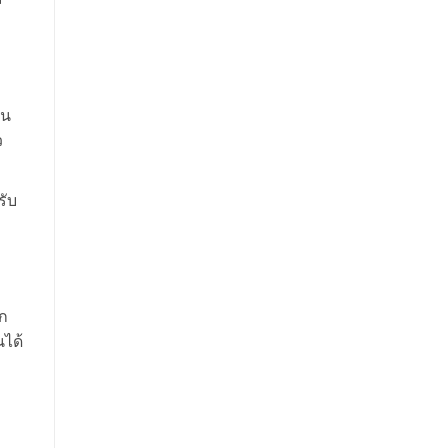
าน
ว
รับ
าก
นได้