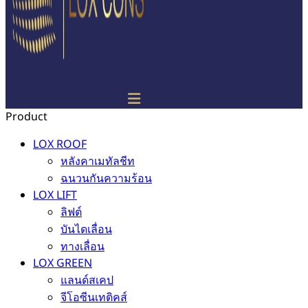
Product
LOX ROOF
หลังคาเมทัลชีท
ฉนวนกันความร้อน
LOX LIFT
ลิฟต์
บันไดเลื่อน
ทางเลื่อน
LOX GREEN
แลนด์สเคป
จีโอซีนเทติคส์