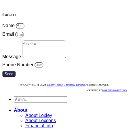
ติดต่อเรา
Name
Email
Message
Phone Number
Send
© COPYRIGHT 2025
Loxley Public Company Limited
All Right Reserved.
CRAFTED BY
B GRAND MARKETING
ค้นหา:
About
About Loxley
About Loxcons
Financial Info