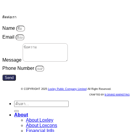
ติดต่อเรา
Name
Email
Message
Phone Number
Send
© COPYRIGHT 2025
Loxley Public Company Limited
All Right Reserved.
CRAFTED BY
B GRAND MARKETING
ค้นหา:
About
About Loxley
About Loxcons
Financial Info