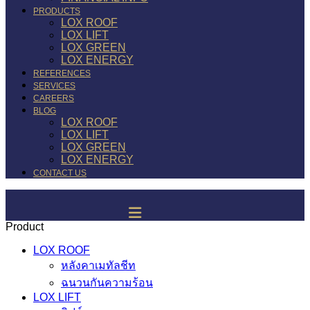
PRODUCTS
LOX ROOF
LOX LIFT
LOX GREEN
LOX ENERGY
REFERENCES
SERVICES
CAREERS
BLOG
LOX ROOF
LOX LIFT
LOX GREEN
LOX ENERGY
CONTACT US
Product
LOX ROOF
หลังคาเมทัลชีท
ฉนวนกันความร้อน
LOX LIFT