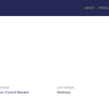
ABOUT
PROD
GREEN
LOX GREEN
ion Control Blanket
Mattress