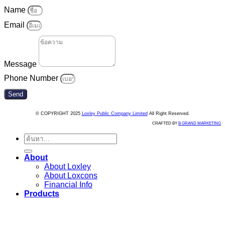
Name
Email
Message
Phone Number
Send
© COPYRIGHT 2025
Loxley Public Company Limited
All Right Reserved.
CRAFTED BY
B GRAND MARKETING
ค้นหา:
About
About Loxley
About Loxcons
Financial Info
Products