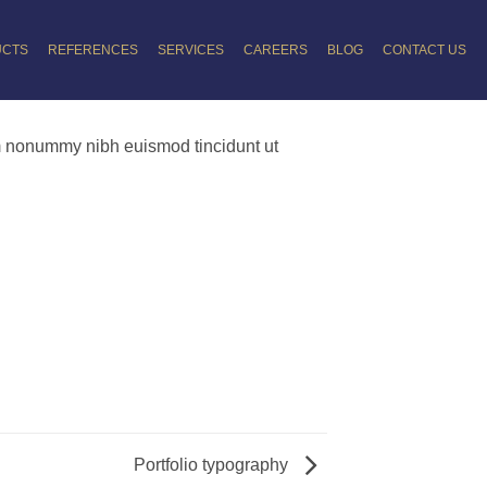
UCTS
REFERENCES
SERVICES
CAREERS
BLOG
CONTACT US
am nonummy nibh euismod tincidunt ut
Portfolio typography