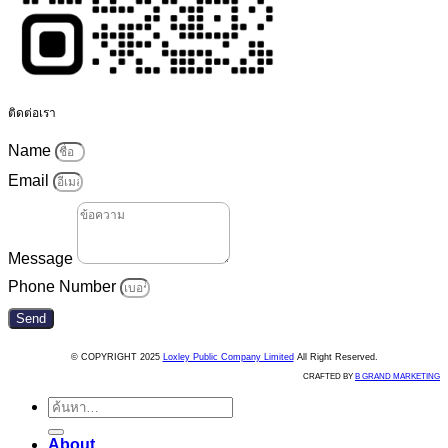
ติดต่อเรา
Name
Email
Message
Phone Number
Send
© COPYRIGHT 2025
Loxley Public Company Limited
All Right Reserved.
CRAFTED BY
B GRAND MARKETING
ค้นหา:
About