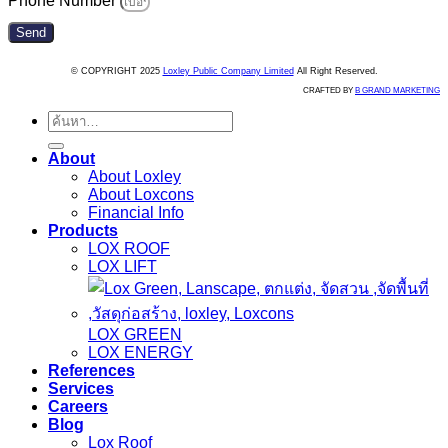
Phone Number
Send
© COPYRIGHT 2025
Loxley Public Company Limited
All Right Reserved.
CRAFTED BY
B GRAND MARKETING
ค้นหา:
About
About Loxley
About Loxcons
Financial Info
Products
LOX ROOF
LOX LIFT
LOX GREEN
LOX ENERGY
References
Services
Careers
Blog
Lox Roof